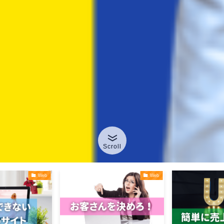
Scroll
Web
Web